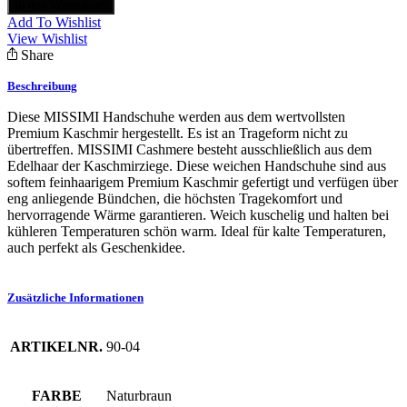
Rosen
In den Warenkorb
"Flora"
Add To Wishlist
Menge
View Wishlist
Share
Beschreibung
Diese MISSIMI Handschuhe werden aus dem wertvollsten
Premium Kaschmir hergestellt. Es ist an Trageform nicht zu
übertreffen. MISSIMI Cashmere besteht ausschließlich aus dem
Edelhaar der Kaschmirziege.
Diese weichen Handschuhe sind aus
softem feinhaarigem Premium Kaschmir gefertigt und verfügen über
eng anliegende Bündchen, die höchsten Tragekomfort und
hervorragende Wärme garantieren. Weich kuschelig und halten bei
kühleren Temperaturen schön warm. Ideal für kalte Temperaturen,
auch perfekt als Geschenkidee.
Zusätzliche Informationen
ARTIKELNR.
90-04
FARBE
Naturbraun