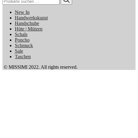
nach:
New In
Handwerkskunst
Handschuhe
Hüte | Mützen
Schals
Poncho
Schmuck
Sale
Taschen
© MISSIMI 2022. All rights reserved.