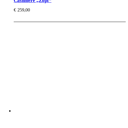
Cashmere „Zopf“
€
259,00