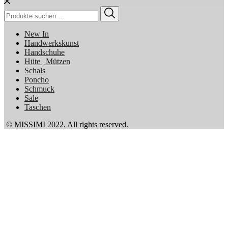
Suchen
nach:
New In
Handwerkskunst
Handschuhe
Hüte | Mützen
Schals
Poncho
Schmuck
Sale
Taschen
© MISSIMI 2022. All rights reserved.