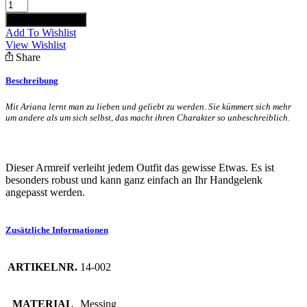
Armreifen
"Ariana"
In den Warenkorb
Gold
Add To Wishlist
Menge
View Wishlist
Share
Beschreibung
Mit Ariana lernt man zu lieben und geliebt zu werden. Sie kümmert sich mehr
um andere als um sich selbst, das macht ihren Charakter so unbeschreiblich.
Dieser Armreif verleiht jedem Outfit das gewisse Etwas. Es ist
besonders robust und kann ganz einfach an Ihr Handgelenk
angepasst werden.
Zusätzliche Informationen
ARTIKELNR.
14-002
MATERIAL
Messing